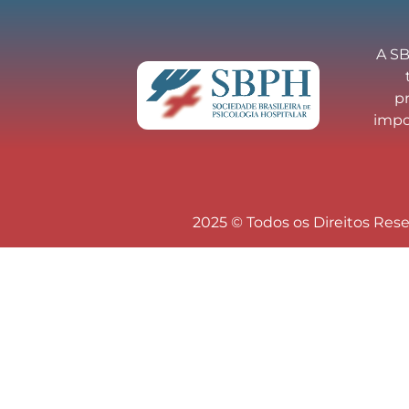
A SB
p
impor
2025 © Todos os Direitos Res