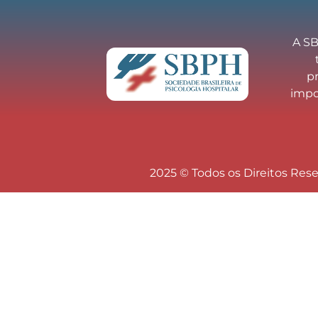
A SB
p
impor
2025 © Todos os Direitos Res